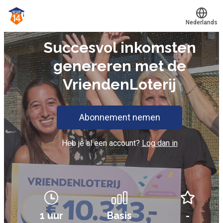
Nederlands
E-LEARNING
Succesvol inkomsten
Translate
Mijn leerplek
genereren met de
Alle onderwerpen
VriendenLoterij
Voucher verzilveren
Abonnement nemen
Account en hulp
Heb je al een account?
Log dan in
Meer
Inloggen
Word lid!
1 uur
Basis
-